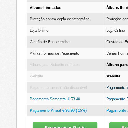
Álbuns Ilimitados
Álbuns Ilim
Proteção contra copia de fotografias
Proteção cont
Loja Online
Loja Online
Gestão de Encomendas
Gestão de 
Várias Formas de Pagamento
Várias Form
Álbuns para Seleção de Fotos
Álbuns para
Website
Website
Pagamento mensal não disponível
Pagamento M
Pagamento Semestral € 53.40
Pagamento S
Pagamento Anual € 90.90 (-15%)
Pagamento A
Experimentar Grátis
Exp